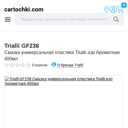
0
cartochki.com
Trialli
GF238
Смазка универсальная пластика Trialli аэр Ароматная
400мл
О бренде Trialli
0 оценок