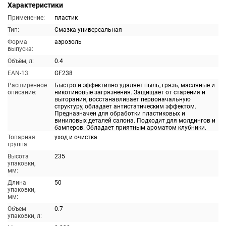
Характеристики
Применение:
пластик
Тип:
Смазка универсальная
Форма
аэрозоль
выпуска:
Объём, л:
0.4
EAN-13:
GF238
Расширенное
Быстро и эффективно удаляет пыль, грязь, масляные и
описание:
никотиновые загрязнения. Защищает от старения и
выгорания, восстанавливает первоначальную
структуру, обладает антистатическим эффектом.
Предназначен для обработки пластиковых и
виниловых деталей салона. Подходит для молдингов и
бамперов. Обладает приятным ароматом клубники.
Товарная
уход и очистка
группа:
Высота
235
упаковки,
мм:
Длина
50
упаковки,
мм:
Объем
0.7
упаковки, л: