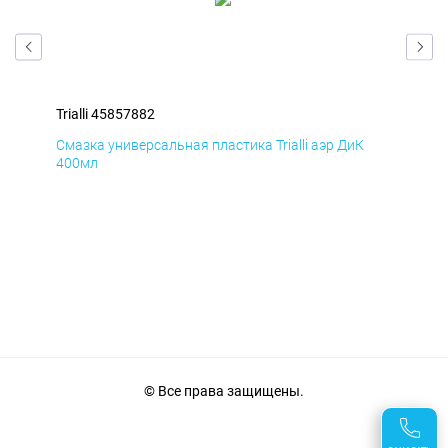
Trialli 45857882
Tri
Смазка универсальная пластика Trialli аэр ДиК
Сма
400мл
40
© Все права защищены.