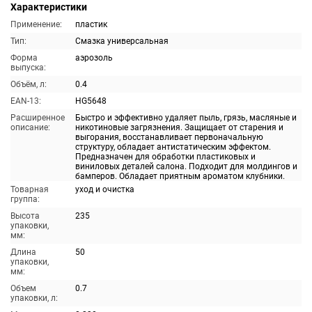
Характеристики
Применение:
пластик
Тип:
Смазка универсальная
Форма
аэрозоль
выпуска:
Объём, л:
0.4
EAN-13:
HG5648
Расширенное
Быстро и эффективно удаляет пыль, грязь, масляные и
описание:
никотиновые загрязнения. Защищает от старения и
выгорания, восстанавливает первоначальную
структуру, обладает антистатическим эффектом.
Предназначен для обработки пластиковых и
виниловых деталей салона. Подходит для молдингов и
бамперов. Обладает приятным ароматом клубники.
Товарная
уход и очистка
группа:
Высота
235
упаковки,
мм:
Длина
50
упаковки,
мм:
Объем
0.7
упаковки, л: