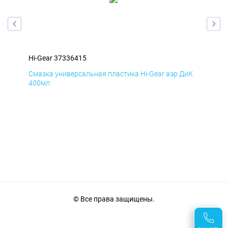
Hi-Gear 37336415
Hi-
мД
Смазка универсальная пластика Hi-Gear аэр ДиК
Сма
400мл
40
© Все права защищены.